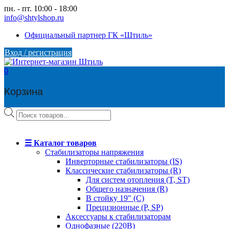
Skip
пн. - пт. 10:00 - 18:00
to
info@shtylshop.ru
content
Официальный партнер ГК «Штиль»
Вход / регистрация
0
Корзина
Поиск
товаров
☰ Каталог товаров
Стабилизаторы напряжения
Инверторные стабилизаторы (IS)
Классические стабилизаторы (R)
Для систем отопления (T, ST)
Общего назначения (R)
В стойку 19″ (C)
Прецизионные (P, SP)
Аксессуары к стабилизаторам
Однофазные (220В)