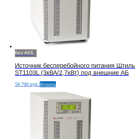
без АКБ
Источник бесперебойного питания Штиль
ST1103L (3кВА/2,7кВт) под внешние АБ
58,790
руб.
Купить