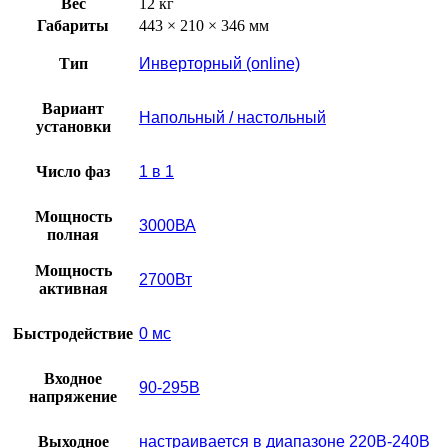
Вес
12 кг
Габариты
443 × 210 × 346 мм
Тип
Инверторный (online)
Вариант
Напольный / настольный
установки
Число фаз
1 в 1
Мощность
3000ВА
полная
Мощность
2700Вт
активная
Быстродействие
0 мс
Входное
90-295В
напряжение
Выходное
настраивается в диапазоне 220В-240В