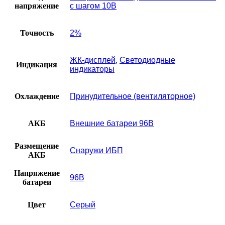
напряжение
с шагом 10В
Точность
2%
ЖК-дисплей
,
Светодиодные
Индикация
индикаторы
Охлаждение
Принудительное (вентиляторное)
АКБ
Внешние батареи 96В
Размещение
Снаружи ИБП
АКБ
Напряжение
96В
батареи
Цвет
Серый