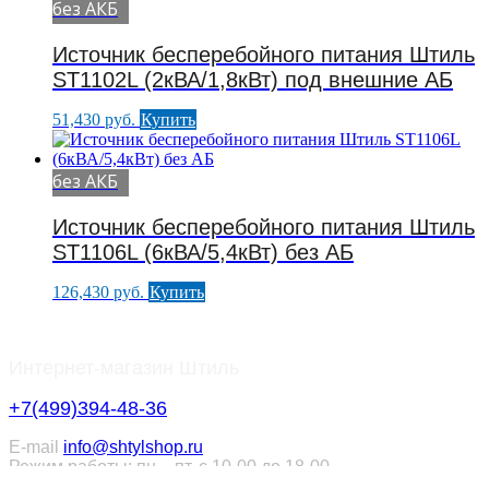
без АКБ
Источник бесперебойного питания Штиль
ST1102L (2кВА/1,8кВт) под внешние АБ
51,430
руб.
Купить
без АКБ
Источник бесперебойного питания Штиль
ST1106L (6кВА/5,4кВт) без АБ
126,430
руб.
Купить
Интернет-магазин Штиль
+7(499)394-48-36
E-mail
info@shtylshop.ru
Режим работы: пн. - пт. с 10-00 до 18-00