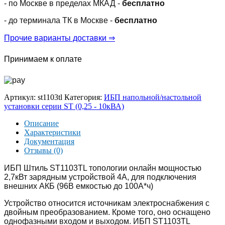
- по Москве в пределах МКАД -
бесплатно
под
внешние
- до терминала ТК в Москве -
бесплатно
АБ
Прочие варианты доставки ⇒
Принимаем к оплате
Артикул:
st1103tl
Категория:
ИБП напольной/настольной
установки серии ST (0,25 - 10кВА)
Описание
Характеристики
Документация
Отзывы (0)
ИБП Штиль ST1103TL топологии онлайн мощностью
2,7кВт зарядным устройствой 4А, для подключения
внешних АКБ (96В емкостью до 100А*ч)
Устройство относится источникам электроснабжения с
двойным преобразованием. Кроме того, оно оснащено
однофазными входом и выходом. ИБП ST1103TL