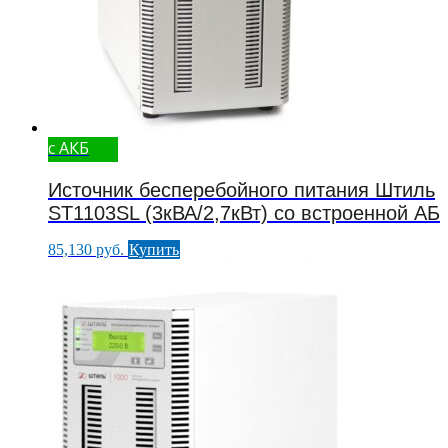
с АКБ
Источник бесперебойного питания Штиль
ST1103SL (3кВА/2,7кВт) со встроенной АБ
85,130
руб.
Купить