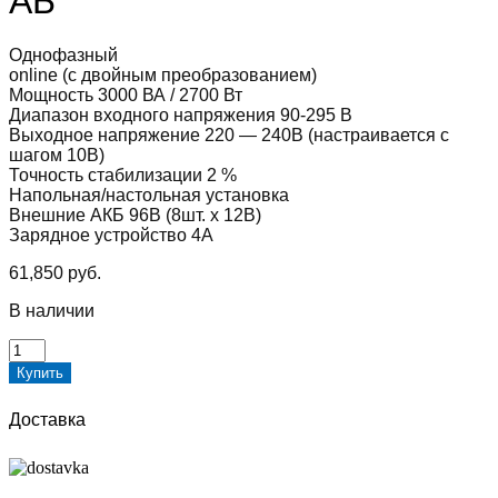
АБ
Однофазный
online (с двойным преобразованием)
Мощность 3000 ВА / 2700 Вт
Диапазон входного напряжения 90-295 В
Выходное напряжение 220 — 240В (настраивается с
шагом 10В)
Точность стабилизации 2 %
Напольная/настольная установка
Внешние АКБ 96В (8шт. х 12В)
Зарядное устройство 4А
61,850
руб.
В наличии
Количество
товара
Купить
Источник
бесперебойного
Доставка
питания
Штиль
ST1103TL
(3кВА/2,7кВт)