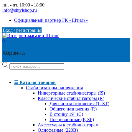
Skip
пн. - пт. 10:00 - 18:00
to
info@shtylshop.ru
content
Официальный партнер ГК «Штиль»
Вход / регистрация
0
Корзина
Поиск
товаров
☰ Каталог товаров
Стабилизаторы напряжения
Инверторные стабилизаторы (IS)
Классические стабилизаторы (R)
Для систем отопления (T, ST)
Общего назначения (R)
В стойку 19″ (C)
Прецизионные (P, SP)
Аксессуары к стабилизаторам
Однофазные (220В)