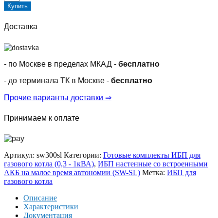
товара
Купить
Источник
бесперебойного
Доставка
питания
Штиль
SW300SL
(300ВА/225Вт)
- по Москве в пределах МКАД -
бесплатно
настенный
со
- до терминала ТК в Москве -
бесплатно
встроенной
АБ,
Прочие варианты доставки ⇒
БЕСШУМНЫЙ
Принимаем к оплате
Артикул:
sw300sl
Категории:
Готовые комплекты ИБП для
газового котла (0,3 - 1кВА)
,
ИБП настенные со встроенными
АКБ на малое время автономии (SW-SL)
Метка:
ИБП для
газового котла
Описание
Характеристики
Документация