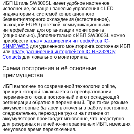
ИБП Штиль SW300SL имеет удобное настенное
исполнение, оснащен панелью управления c LED-
индикаторами, системой конвекционного
безвентиляторного охлаждения (естественное),
выходной EURO розеткой, коммуникационными
интерфейсами для организации мониторинга
(опционально). Дополнительно к ИБП SW300SL можно
приобрести
плату расширения интерфейсов IC-
SNMP/WEB
для удаленного мониторинга состояния ИБП
или
плату расширения интерфейсов IC-RS232/Dry
Contacts
для локального мониторинга.
Схема построения и её основные
преимущества
ИБП выполнен по современной технологии online,
принцип которой заключается в преобразовании
переменного тока в постоянный и его последующей
регенерации обратно в переменный. При таком режиме
аккумуляторные батареи включены в работу постоянно,
следовательно, переход нагрузки на питание от
аккумуляторов происходит мгновенно, что недоступно
для резервных и линейно-интерактивных ИБП, имеющих
ненулевое время переключения.