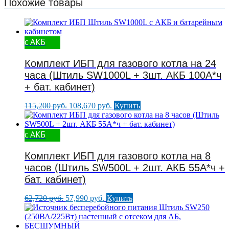
Похожие товары
с АКБ
Комплект ИБП для газового котла на 24
часа (Штиль SW1000L + 3шт. АКБ 100А*ч
+ бат. кабинет)
Первоначальная
Текущая
115,200
руб.
108,670
руб.
Купить
цена
цена:
составляла
108,670 руб..
115,200 руб..
с АКБ
Комплект ИБП для газового котла на 8
часов (Штиль SW500L + 2шт. АКБ 55А*ч +
бат. кабинет)
Первоначальная
Текущая
62,720
руб.
57,990
руб.
Купить
цена
цена:
составляла
57,990 руб..
62,720 руб..