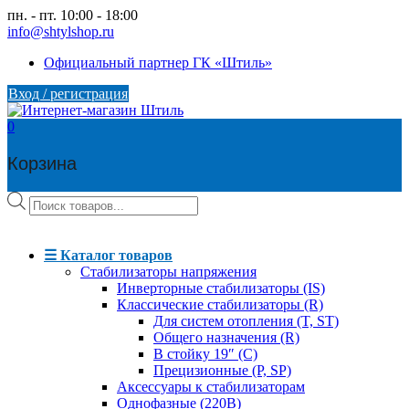
Skip
пн. - пт. 10:00 - 18:00
to
info@shtylshop.ru
content
Официальный партнер ГК «Штиль»
Вход / регистрация
0
Корзина
Поиск
товаров
☰ Каталог товаров
Стабилизаторы напряжения
Инверторные стабилизаторы (IS)
Классические стабилизаторы (R)
Для систем отопления (T, ST)
Общего назначения (R)
В стойку 19″ (C)
Прецизионные (P, SP)
Аксессуары к стабилизаторам
Однофазные (220В)