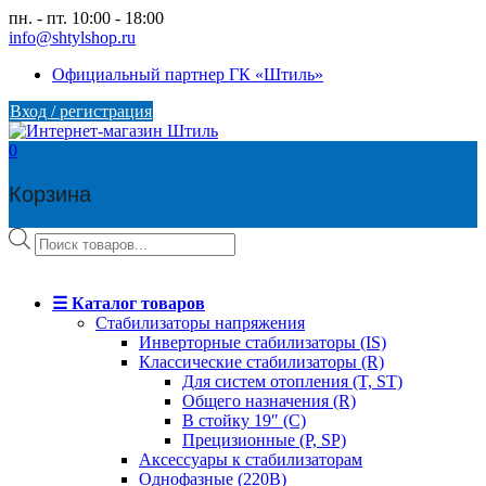
Skip
пн. - пт. 10:00 - 18:00
to
info@shtylshop.ru
content
Официальный партнер ГК «Штиль»
Вход / регистрация
0
Корзина
Поиск
товаров
☰ Каталог товаров
Стабилизаторы напряжения
Инверторные стабилизаторы (IS)
Классические стабилизаторы (R)
Для систем отопления (T, ST)
Общего назначения (R)
В стойку 19″ (C)
Прецизионные (P, SP)
Аксессуары к стабилизаторам
Однофазные (220В)