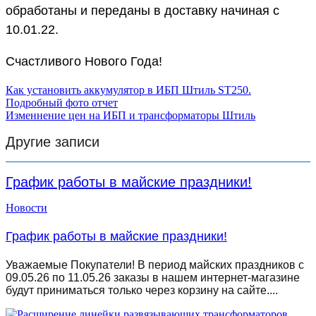
обработаны и переданы в доставку начиная с
10.01.22.
Счастливого Нового Года!
Навигация
Как установить аккумулятор в ИБП Штиль ST250.
Подробный фото отчет
по
Изменнение цен на ИБП и трансформаторы Штиль
записям
Другие записи
График работы в майские праздники!
Новости
График работы в майские праздники!
Уважаемые Покупатели! В период майских праздников с
09.05.26 по 11.05.26 заказы в нашем интернет-магазине
будут приниматься только через корзину на сайте....