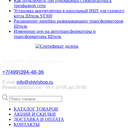
Как подключить три однофазных стабилизатора к
трехфазной сети
Установка аккумулятора в напольный ИБП для газового
котла Штиль ST300
Расширение линейки развязывающих трансформаторов
Штиль
Изменение цен на автотрансформаторы и
трансформаторы Штиль
Интернет-магазин Штиль
+7(499)394-48-36
E-mail
info@shtylshop.ru
Режим работы: пн. - пт. с 10-00 до 18-00
Поиск
товаров
КАТАЛОГ ТОВАРОВ
АКЦИИ И СКИДКИ
ДОСТАВКА И ОПЛАТА
КОНТАКТЫ